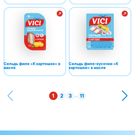
Сельдь филе «К картошке» в
Сельдь филе-кусочки «К
масле
картошке» в масле
...
1
2
3
11