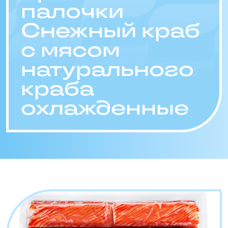
палочки
Снежный краб
с мясом
натурального
краба
охлажденные