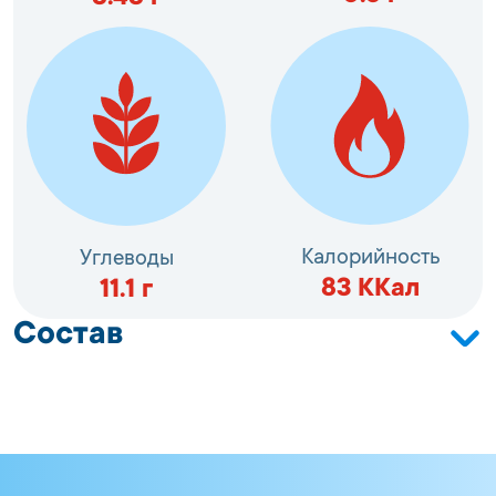
Калорийность
Углеводы
83
ККал
11.1
г
Состав
Сурими (фарш из рыб зоологического
наименования: минтай (Theragra chalcogramma),
сахар, регулятор кислотности: трифосфат натрия
(5-замещённый), агент влагоудерживающий:
пирофосфат натрия); краб скалистый (Canсer
irroratus) мясо (содержит стабилизаторы: гуаровая