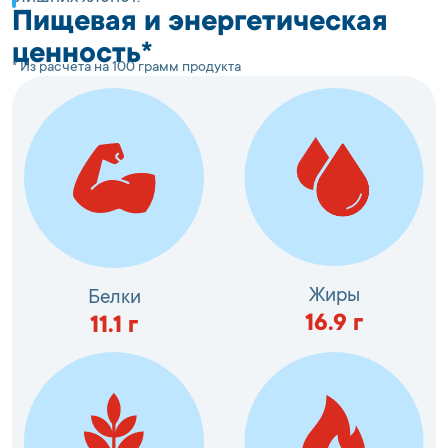
Пищевая и энергетическая
ценность*
* Из расчета на 100 грамм продукта
Жиры
Белки
16.9
г
11.1
г