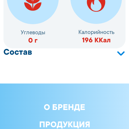
Калорийность
Углеводы
196
ККал
0
г
Состав
Сельдь тихоокеанская (Clupea pallasii) филе-
кусочки; масло рапсовое рафинированное
дезодорированное; соль; сахар; декстроза; лактоза;
регуляторы кислотности: ацетат натрия, лимонная
кислота, уксусная кислота; консерванты: бензоат
натрия, сорбат калия; пряности
О БРЕНДЕ
ПРОДУКЦИЯ