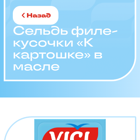
Назад
Сельдь филе-
кусочки «К
картошке» в
масле