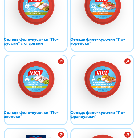
Сельдь филе-кусочки "По-
Сельдь филе-кусочки "По-
русски" с огурцами
корейски"
Сельдь филе-кусочки "По-
Сельдь филе-кусочки "По-
японски"
французски"