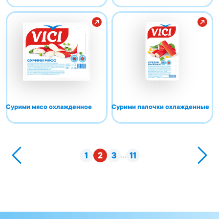
Сурими мясо охлажденное
Сурими палочки охлажденные
...
1
2
3
11