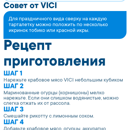
Совет от VICI
Для праздничного вида сверху на каждую
тарталетку можно положить по несколько
икринок тобико или красной икры.
Рецепт
приготовления
ШАГ 1
Нарежьте крабовое мясо VICI небольшим кубиком
ШАГ 2
Маринованные огурцы (корнишоны) мелко
нарежьте. Если они слишком водянистые, можно
слегка отжать их от рассола.
ШАГ 3
Смешайте рикотту с лимонным соком.
ШАГ 4
Добавьте крабовое мясо, огурцы, аккуратно