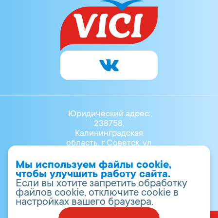
Юридический адрес:
238758,
Калининградская
область, г Советск, ул
Маяковского, Д.3Б
8 (40161) 40-700
Мы используем файлы cookie,
vr.info@vici.ru
чтобы улучшить работу сайта.
ОГРН 1023902001947
Если вы хотите запретить обработку
ИНН 3911008930
файлов cookie, отключите cookie в
настройках вашего браузера.
© Общество с ограниченной ответственностью
«Вичи-Русь»