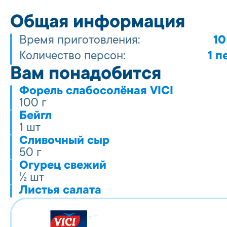
Общая информация
Время приготовления:
10
Количество персон:
1 п
Вам понадобится
Форель слабосолёная VICI
100 г
Бейгл
1 шт
Сливочный сыр
50 г
Огурец свежий
½ шт
Листья салата