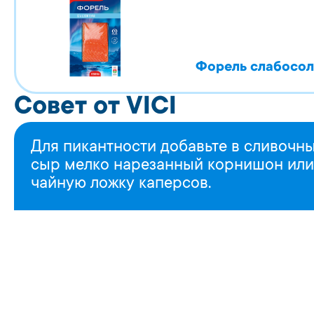
Форель слабосол
Совет от VICI
Для пикантности добавьте в сливочн
сыр мелко нарезанный корнишон или
чайную ложку каперсов.