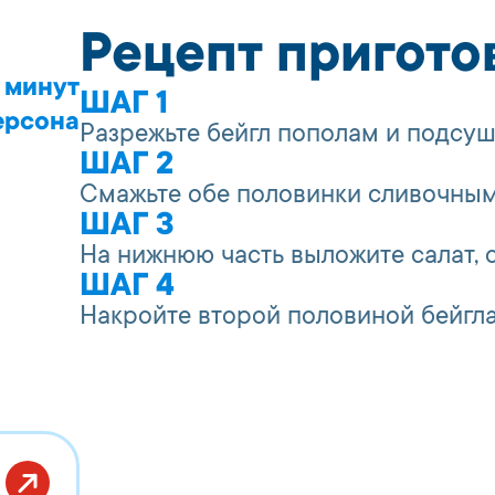
Рецепт пригото
 минут
ШАГ 1
ерсона
Разрежьте бейгл пополам и подсуши
ШАГ 2
Смажьте обе половинки сливочны
ШАГ 3
На нижнюю часть выложите салат, 
ШАГ 4
Накройте второй половиной бейгла