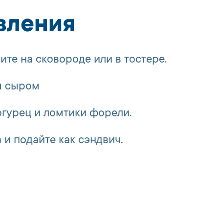
вления
те на сковороде или в тостере.
м сыром
огурец и ломтики форели.
 и подайте как сэндвич.