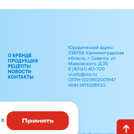
Юридический адрес:
238758, Калининградская
О БРЕНДЕ
область, г Советск, ул
ПРОДУКЦИЯ
Маяковского, Д.3Б
РЕЦЕПТЫ
8 (40161) 40-700
НОВОСТИ
vr.info@vici.ru
КОНТАКТЫ
ОГРН 1023902001947
ИНН 3911008930
Принять
 в