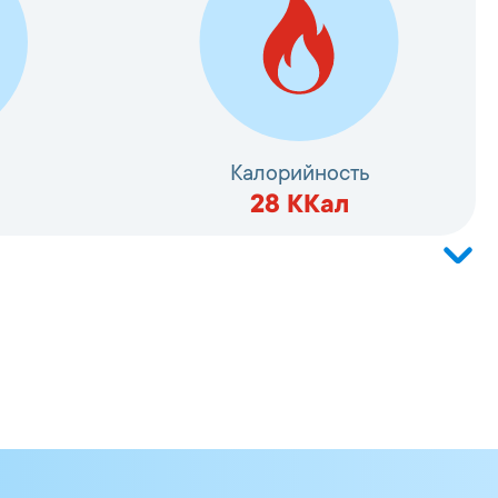
Калорийность
28
ККал
а (защитная глазурь) 5%