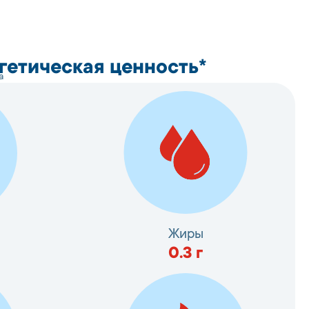
гетическая ценность*
а
Жиры
0.3
г