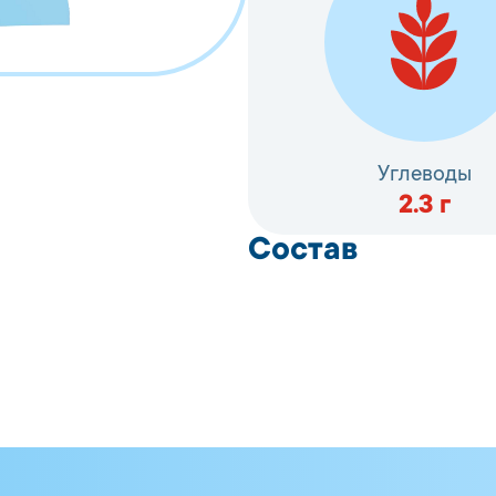
Углеводы
2.3
г
Состав
Цветная капуста, вод