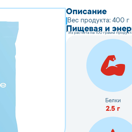
Описание
Вес продукта:
400 г
Пищевая и энер
* Из расчета на 100 грамм продукт
Белки
2.5
г