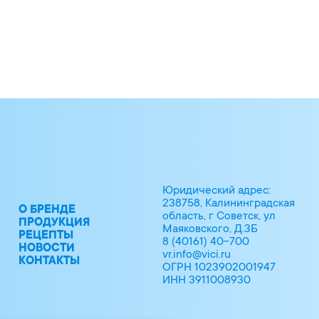
mma), желтополосая сардинелла
 сахар; регулятор кислотности:
-замещённый), стабилизатор:
 агент влагоудерживающий:
 вода; крахмал кукурузный; крахмал
аторы; сахар; соль; масло
яичный; загуститель: Е407;
нт желирующий: хлорид калия;
экстракт паприки, диоксид титана.
едов ракообразных, сои и продуктов
Юридический адрес:
ксида серы и сульфитов
238758, Калининградская
О БРЕНДЕ
область, г Советск, ул
ПРОДУКЦИЯ
Маяковского, Д.3Б
РЕЦЕПТЫ
8 (40161) 40-700
НОВОСТИ
vr.info@vici.ru
КОНТАКТЫ
ОГРН 1023902001947
ИНН 3911008930