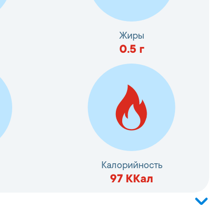
Жиры
0.5
г
Калорийность
97
ККал
б зоологических наименований: минтай