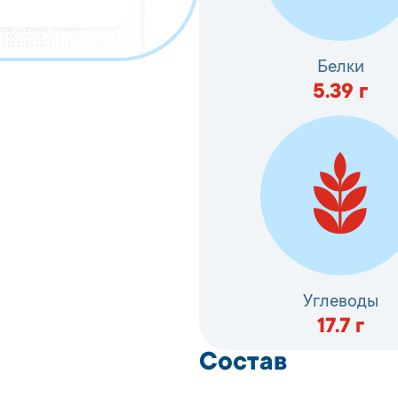
Белки
5.39
г
Углеводы
17.7
г
Состав
Сурими (фарш из ры