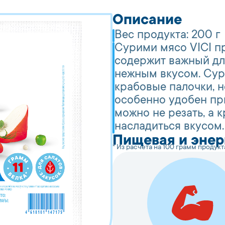
Описание
Вес продукта:
200 г
Сурими мясо VICI п
содержит важный дл
нежным вкусом. Сур
крабовые палочки, н
особенно удобен при
можно не резать, а 
насладиться вкусом.
Пищевая и энер
* Из расчета на 100 грамм продукт