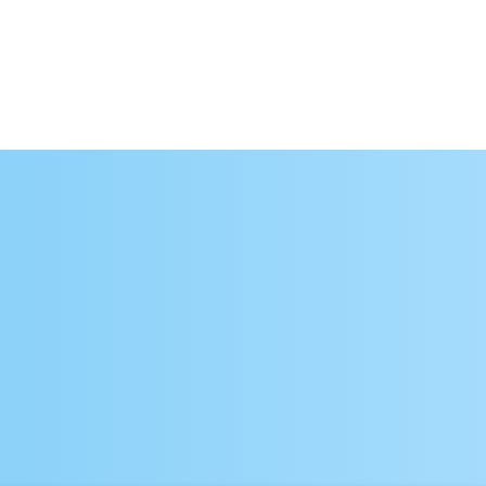
(Theragra chalcogra
(Sardinella gibbosa);
трифосфат натрия (5
пирофосфат натрия;
пирофосфат натрия);
пшеничный; ароматиз
растительное; белок 
мальтодекстрин; аге
красители: кармины, 
Возможно наличие сл
их переработки, дио