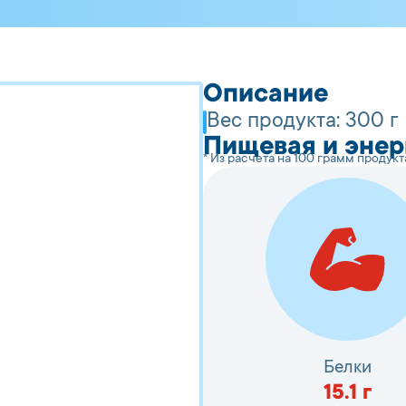
Описание
Вес продукта:
300 г
Пищевая и энер
* Из расчета на 100 грамм продукт
Белки
15.1
г