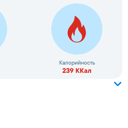
Калорийность
239
ККал
кая, соль