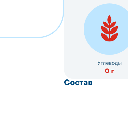
Углеводы
0
г
Состав
Скумбрия Атлантичес