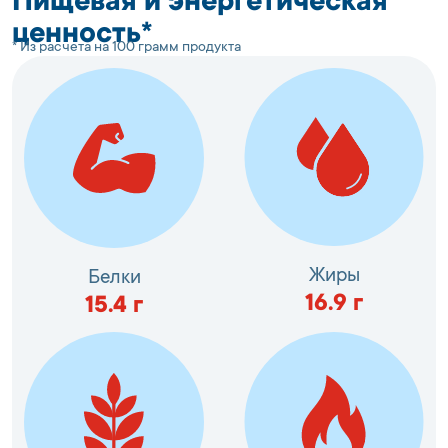
Пищевая и энергетическая
ценность*
* Из расчета на 100 грамм продукта
Жиры
Белки
16.9
г
15.4
г