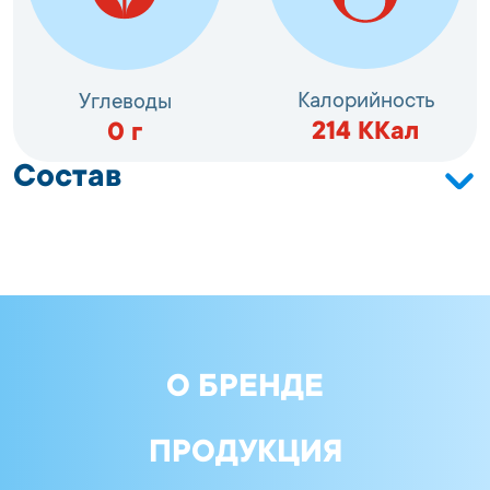
Калорийность
Углеводы
214
ККал
0
г
Состав
Сельдь атлантическая (Clupea harengus)
неразделанная; вода; соль; регулятор кислотности:
уксусная кислота ледяная; сахар; консерванты:
бензоат натрия, собиновая кислота; усилитель
вкуса и аромата: глутамат натрия 1-замещённый;
пряности
О БРЕНДЕ
ПРОДУКЦИЯ