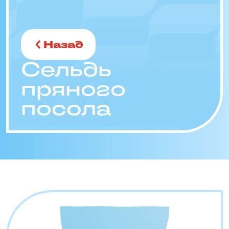
Назад
Сельдь
пряного
посола