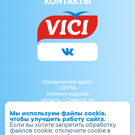
КОНТАКТЫ
Юридический адрес:
238758,
Калининградская
область, г Советск, ул
Маяковского, Д.3Б
8 (40161) 40-700
Мы используем файлы cookie,
vr.info@vici.ru
чтобы улучшить работу сайта.
ОГРН 1023902001947
Если вы хотите запретить обработку
ИНН 3911008930
файлов cookie, отключите cookie в