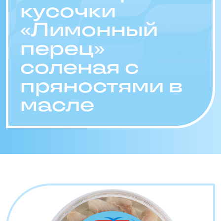
кусочки
«Лимонный
перец»
соленая с
пряностями в
масле