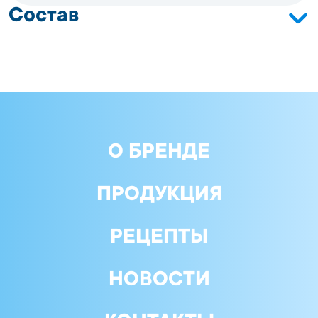
Состав
Сельдь тихоокеанская (Clupea pallasii) филе; масло
рапсовое; соль; сахар; декстроза; лактоза;
регуляторы кислотности: лимонная кислота,
ацетаты натрия, уксусная кислота ледяная,
консерванты: бензоат натрия, сорбат калия;
пряности (перец черный; регулятор кислотности;
лимонная кислота, экстракт лимона, лук, чеснок,
соль, сахар)
О БРЕНДЕ
ПРОДУКЦИЯ
РЕЦЕПТЫ
НОВОСТИ