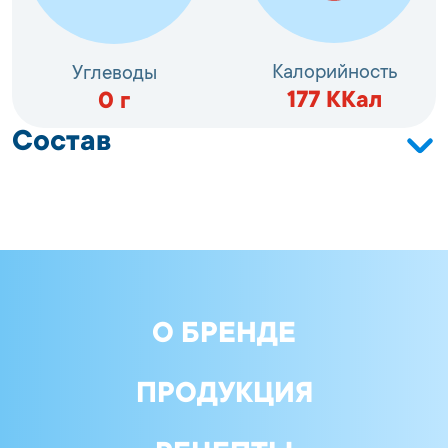
Калорийность
Углеводы
177
ККал
0
г
Состав
Сельдь тихоокеанская (Clupea pallasi) филе с кожей;
вода; соль; усилитель вкуса и аромата: глутамат
натрия 1-замещенный; консерванты: бензоат
натрия, сорбиновая кислота; пряности
О БРЕНДЕ
ПРОДУКЦИЯ