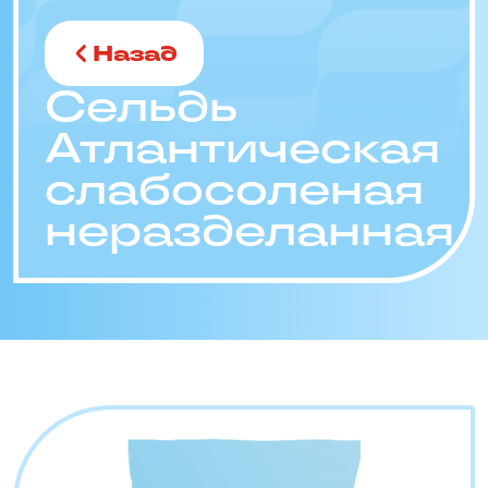
Назад
Сельдь
Атлантическая
слабосоленая
неразделанная