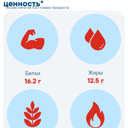
ценность*
* Из расчета на 100 грамм продукта
Жиры
Белки
12.5
г
16.2
г