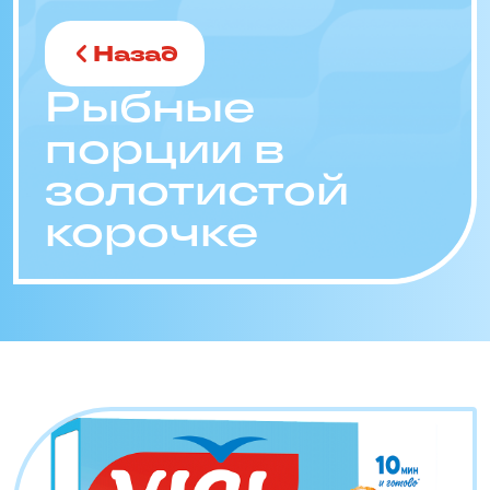
Назад
Рыбные
порции в
золотистой
корочке