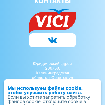
КОНТАКТЫ
Юридический адрес:
238758,
Калининградская
область, г Советск, ул
Маяковского, Д.3Б
8 (40161) 40-700
Мы используем файлы cookie,
vr.info@vici.ru
чтобы улучшить работу сайта.
ОГРН 1023902001947
Если вы хотите запретить обработку
ИНН 3911008930
файлов cookie, отключите cookie в