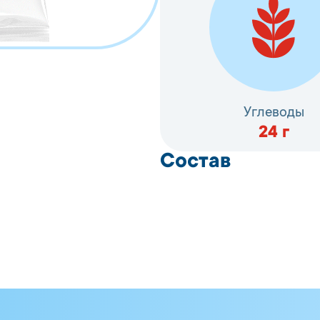
Углеводы
24
г
Состав
Рыбная фарш-масса 
пряностей, специи, р
картофель), паниров
пшеничная, соль, дек
паприки), вода, мас
пшеничный