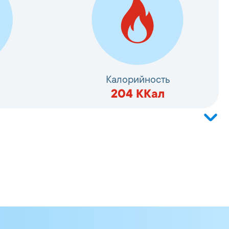
Калорийность
204
ККал
(вода, фарш рыбный, соль, смесь
астительные волокна и белок (горох,
ка (сухари панировочные, мука
строза, вода, краситель: маслосломы
ло рапсовое, мука пшеничная, крахмал