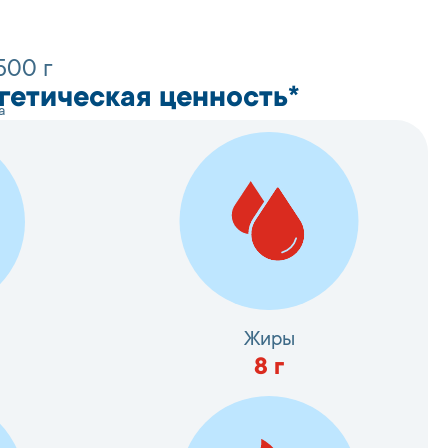
500 г
гетическая ценность*
а
Жиры
8
г