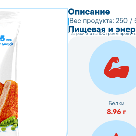
Описание
Вес продукта:
250 / 
Пищевая и энер
* Из расчета на 100 грамм продукт
Белки
8.96
г