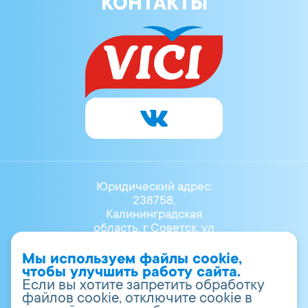
КОНТАКТЫ
Юридический адрес:
238758,
Калининградская
область, г Советск, ул
Маяковского, Д.3Б
8 (40161) 40-700
Мы используем файлы cookie,
vr.info@vici.ru
чтобы улучшить работу сайта.
ОГРН 1023902001947
Если вы хотите запретить обработку
ИНН 3911008930
файлов cookie, отключите cookie в