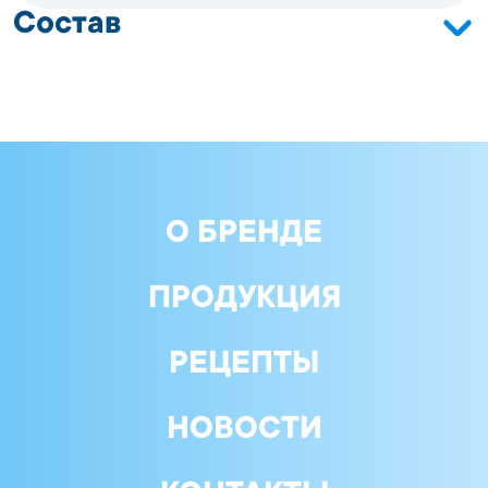
Состав
Фарш рыбный, фарш рыб лососевых пород,
панировка (панировочные сухари, пшеничная мука,
крахмал, растительное масло), вода, соль, сахар,
специи, приправы, волокна пшеничные, усилитель
вкуса и аромата глутамат натрия, ароматизатор
идентичный натуральному лососевый, краситель
маслосмолы паприки
О БРЕНДЕ
ПРОДУКЦИЯ
РЕЦЕПТЫ
НОВОСТИ