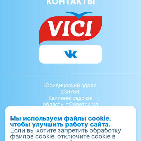
КОНТАКТЫ
Юридический адрес:
238758,
Калининградская
область, г Советск, ул
Маяковского, Д.3Б
8 (40161) 40-700
Мы используем файлы cookie,
vr.info@vici.ru
чтобы улучшить работу сайта.
ОГРН 1023902001947
Если вы хотите запретить обработку
ИНН 3911008930
файлов cookie, отключите cookie в