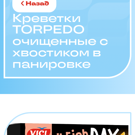
Назад
Креветки
TORPEDO
очищенные с
хвостиком в
панировке