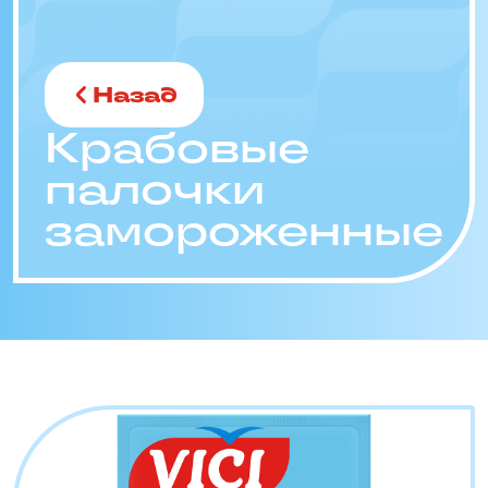
Назад
Крабовые
палочки
замороженные