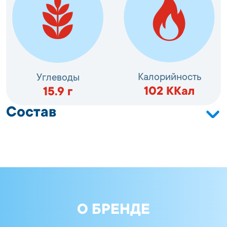
Калорийность
Углеводы
102
ККал
15.9
г
Состав
Сурими (фарш из рыб зоологического
наименования: минтай (Theragra chalcogramma),
сахар, регуляторы кислотности: трифосфат натрия
(5-замещённый), агент влагоудерживающий:
пирофосфат натрия); вода; крахмал пшеничный;
масло растительное; ароматизаторы; крахмал
кукурузный; крахмал картофельный; соль; сахар;
белок яичный; красители: кармины, экстракт
паприки
О БРЕНДЕ