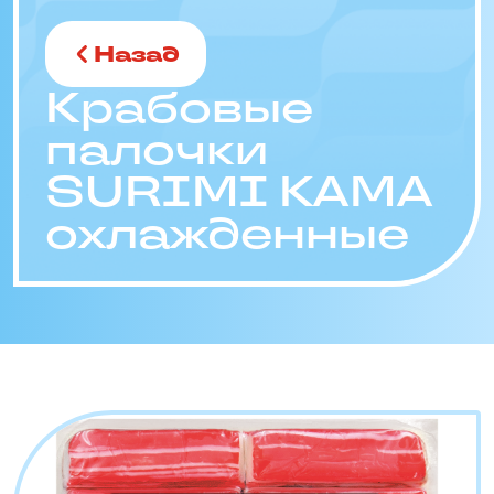
Назад
Крабовые
палочки
SURIMI KAMA
охлажденные