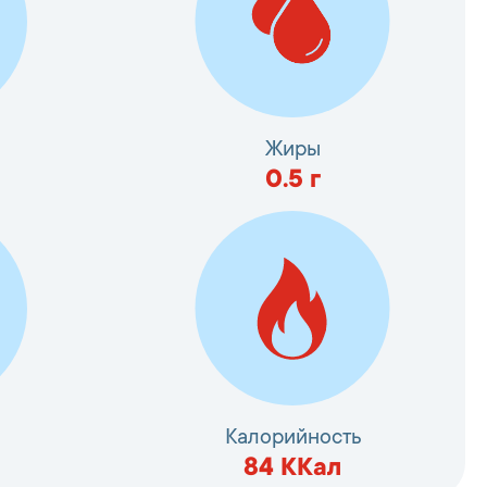
Жиры
0.5
г
Калорийность
84
ККал