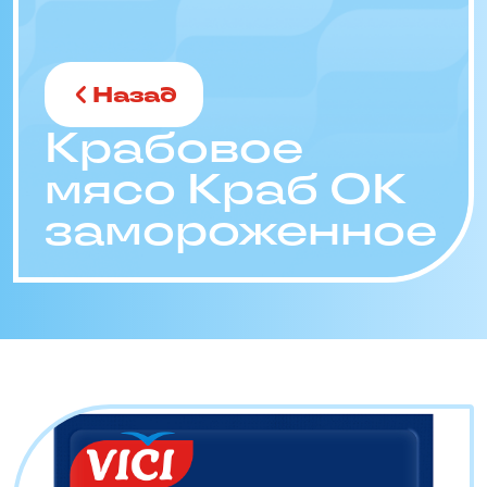
Назад
Крабовое
мясо Краб ОК
замороженное