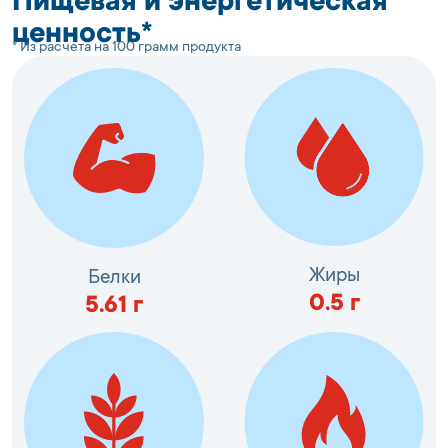
Пищевая и энергетическая
ценность*
* Из расчета на 100 грамм продукта
Жиры
Белки
0.5
г
5.61
г