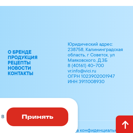
а, подсластитель: сахарин, усилитель
тамат натрия
Юридический адрес:
238758, Калининградская
О БРЕНДЕ
область, г Советск, ул
ПРОДУКЦИЯ
Маяковского, Д.3Б
РЕЦЕПТЫ
8 (40161) 40-700
НОВОСТИ
vr.info@vici.ru
КОНТАКТЫ
ОГРН 1023902001947
ИНН 3911008930
Принять
 в
Политика конфиденциальности