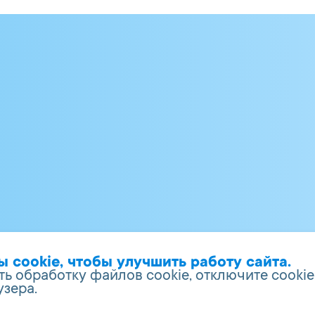
аскорбиновая кислот
вкуса и аромата: глу
cookie, чтобы улучшить работу сайта.
ть обработку файлов cookie, отключите cookie
узера.
сь»