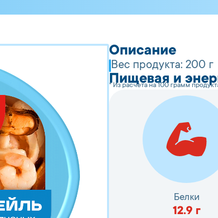
Описание
Вес продукта:
200 г
Пищевая и энер
* Из расчета на 100 грамм продукт
Белки
12.9
г