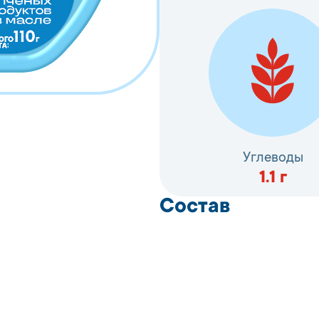
Углеводы
1.1
г
Состав
Мясо мидий (продукц
кальмара,креветки, м
пищевые добавки: ко
сорбированная кисло
кислотности: лимонн