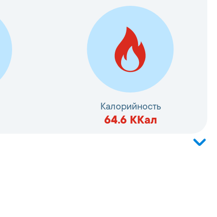
Калорийность
64.6
ККал
ия аквакультуры), филе
асло рапсовое, соль, смесь пряностей,
нсерванты: бензоат натрия,
та, подсластитель: сахарин, регулятор
ая кислота, антиокислитель: